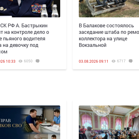
 СК РФ А. Бастрыкин
В Балакове состоялось
т на контроле дело о
заседание штаба по рем
е пьяного водителя
коллектора на улице
а на девочку под
Вокзальной
сом
6050
6717
026 10:33
03.08.2026 09:11