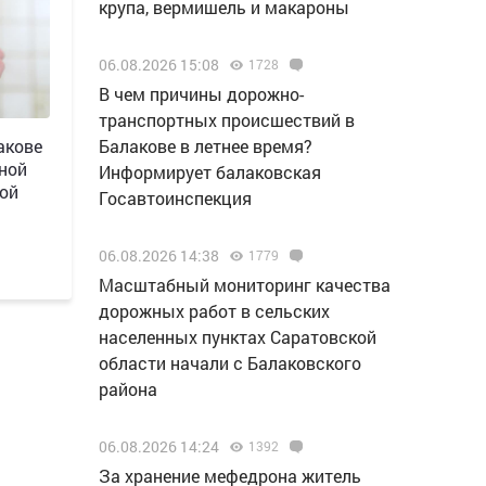
крупа, вермишель и макароны
06.08.2026 15:08
1728
В чем причины дорожно-
транспортных происшествий в
Балакове в летнее время?
акове
ной
Информирует балаковская
ной
Госавтоинспекция
06.08.2026 14:38
1779
Масштабный мониторинг качества
дорожных работ в сельских
населенных пунктах Саратовской
области начали с Балаковского
района
06.08.2026 14:24
1392
За хранение мефедрона житель