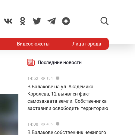
Видеосюжеты
Лица города
Последние новости
14:52
134
В Балакове на ул. Академика
Королева, 12 выявлен факт
самозахвата земли. Собственника
заставили освободить территорию
14:08
405
В Балакове собственник нежилого