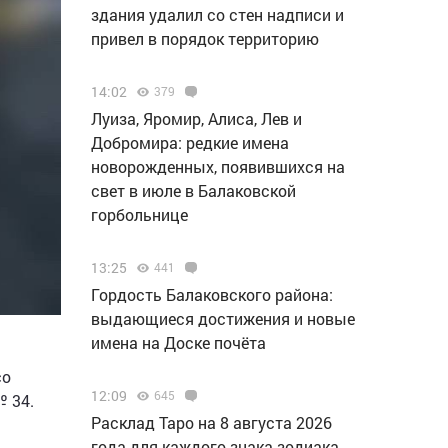
здания удалил со стен надписи и
привел в порядок территорию
14:02
379
Луиза, Яромир, Алиса, Лев и
Добромира: редкие имена
новорожденных, появившихся на
свет в июле в Балаковской
горбольнице
13:25
441
Гордость Балаковского района:
выдающиеся достижения и новые
имена на Доске почёта
со
12:09
645
 34.
Расклад Таро на 8 августа 2026
года для каждого знака зодиака