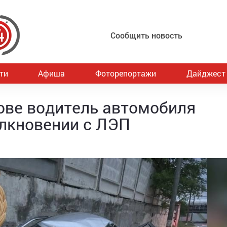
Сообщить новость
ти
Афиша
Фоторепортажи
Дайджест
ове водитель автомобиля
олкновении с ЛЭП