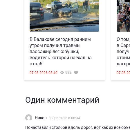
В Балакове сегодня ранним
О том
утром получил травмы
в Сар
пассажир легковушки,
получ
водитель которой наехал на
стоим
столб
лагер
932
07.08.2026 08:40
07.08.2
Один комментарий
Никон
22.06.2026 в 08:34
Понаставили столбов вдоль дорог, вот как их все объ