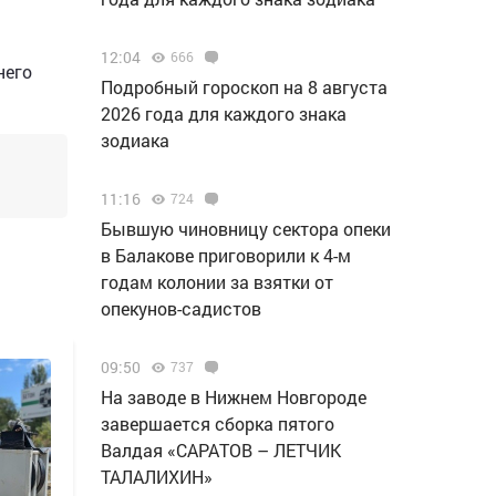
12:04
666
него
Подробный гороскоп на 8 августа
2026 года для каждого знака
зодиака
11:16
724
Бывшую чиновницу сектора опеки
в Балакове приговорили к 4-м
годам колонии за взятки от
опекунов-садистов
09:50
737
Н️а заводе в Нижнем Новгороде
завершается сборка пятого
Валдая «САРАТОВ – ЛЕТЧИК
ТАЛАЛИХИН»