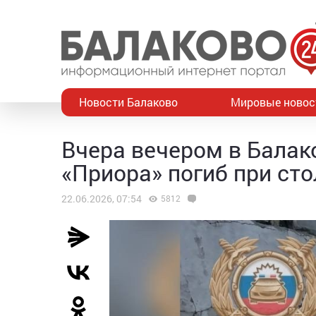
Новости Балаково
Мировые новос
Вчера вечером в Балак
«Приора» погиб при ст
22.06.2026, 07:54
5812