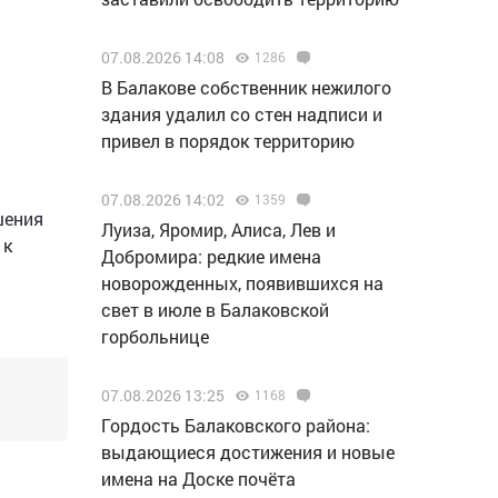
07.08.2026 14:08
1286
В Балакове собственник нежилого
здания удалил со стен надписи и
привел в порядок территорию
07.08.2026 14:02
1359
шения
Луиза, Яромир, Алиса, Лев и
 к
Добромира: редкие имена
новорожденных, появившихся на
свет в июле в Балаковской
горбольнице
07.08.2026 13:25
1168
Гордость Балаковского района:
выдающиеся достижения и новые
имена на Доске почёта