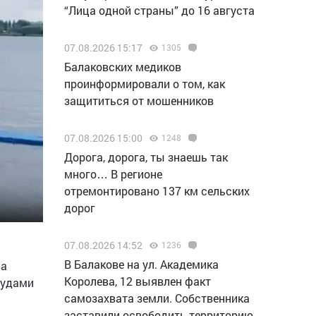
“Лица одной страны” до 16 августа
07.08.2026 15:17
1305
Балаковских медиков
проинформировали о том, как
защититься от мошенников
07.08.2026 15:00
1248
Дорога, дорога, ты знаешь так
много… В регионе
отремонтировано 137 км сельских
дорог
07.08.2026 14:52
1236
В Балакове на ул. Академика
ва
Королева, 12 выявлен факт
судами
самозахвата земли. Собственника
заставили освободить территорию