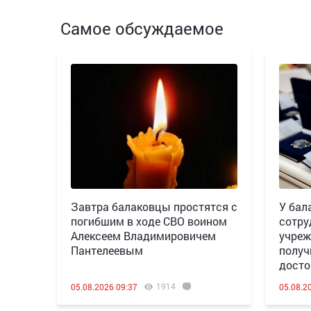
Самое обсуждаемое
Завтра балаковцы простятся с
У бал
погибшим в ходе СВО воином
сотру
Алексеем Владимировичем
учреж
Пантелеевым
получ
досто
1914
05.08.2026 09:37
05.08.2