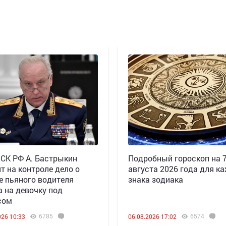
 СК РФ А. Бастрыкин
Подробный гороскоп на 
т на контроле дело о
августа 2026 года для к
е пьяного водителя
знака зодиака
а на девочку под
сом
6785
6574
026 10:33
06.08.2026 17:02