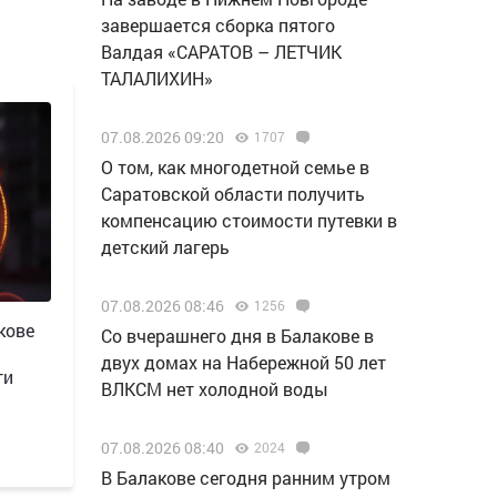
завершается сборка пятого
Валдая «САРАТОВ – ЛЕТЧИК
ТАЛАЛИХИН»
07.08.2026 09:20
1707
О том, как многодетной семье в
Саратовской области получить
компенсацию стоимости путевки в
детский лагерь
07.08.2026 08:46
1256
кове
Со вчерашнего дня в Балакове в
двух домах на Набережной 50 лет
ти
ВЛКСМ нет холодной воды
07.08.2026 08:40
2024
В Балакове сегодня ранним утром