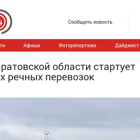
Сообщить новость
ти
Афиша
Фоторепортажи
Дайджест
Саратовской области стартует
х речных перевозок