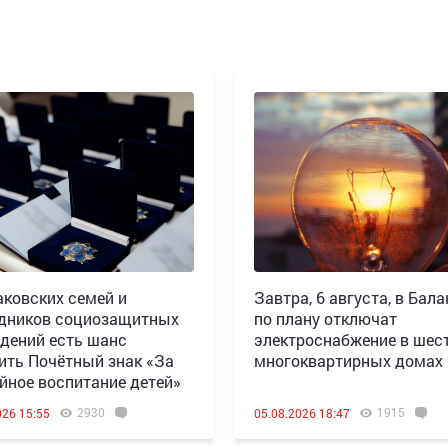
аковских семей и
Завтра, 6 августа, в Бала
дников социозащитных
по плану отключат
дений есть шанс
электроснабжение в шес
ить Почётный знак «За
многоквартирных домах
йное воспитание детей»
2930
1915
026 15:55
05.08.2026 18:47